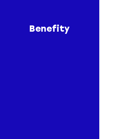
Benefity
13. a 14. plat,
odměny,
25 dnů dovolené,
2500 Kč – příspěvek na
zdraví a volný čas