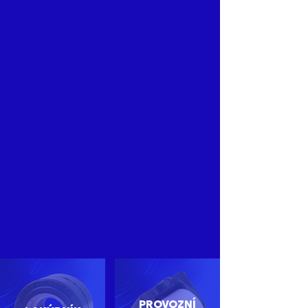
Volná místa
Wicke neustále roste a
rozšiřuje své výrobní kapacity.
Z důvodu expanze naší
společnosti hledáme nové
kolegy/kolegyně na následující
pozice:
PROVOZNÍ