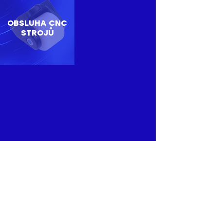
OBSLUHA CNC
STROJŮ
O nás
Wicke je jedním z největších