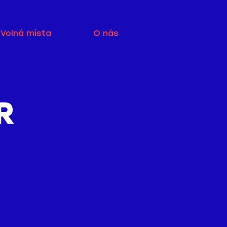
Volná místa
O nás
R