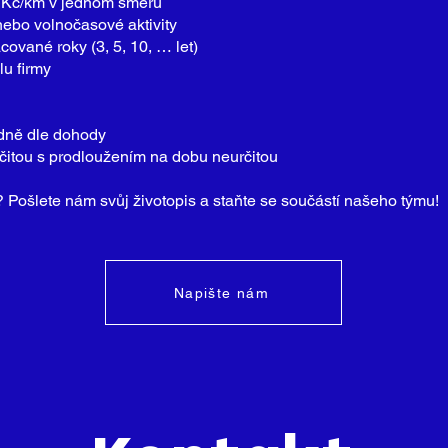
0 Kč/km v jednom směru
 nebo volnočasové aktivity
ované roky (3, 5, 10, … let)
lu firmy
dně dle dohody
čitou s prodloužením na dobu neurčitou
t? Pošlete nám svůj životopis a staňte se součástí našeho týmu!
Napište nám