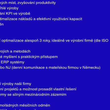
kých míst, zvyšování produktivity
íhlé výroby
ání KPI ve výrobě
timalizace nákladů a efektivní využívání kapacit
ěn
í optimalizace alespoň 3 roky, ideálně ve výrobní firmě (dle ISO
rojích a metodách
é myšlení s praktickým přístupem
 a ERP systémy
ebo NJ (denní komunikace s mateřskou firmou v Německu)
i výroby naší firmy
ní projektů a možnost prosadit vlastní řešení
 firmy se silným mezinárodním zázemím
mimořádných měsíčních odměn