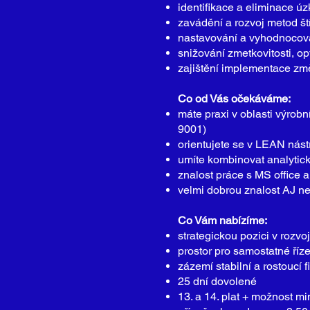
identifikace a eliminace úz
zavádění a rozvoj metod št
nastavování a vyhodnocov
snižování zmetkovitosti, op
zajištění implementace zm
Co od Vás očekáváme:
máte praxi v oblasti výrobn
9001)
orientujete se v LEAN nást
umíte kombinovat analytick
znalost práce s MS office
velmi dobrou znalost AJ n
Co Vám nabízíme:
strategickou pozici v rozvoj
prostor pro samostatné říze
zázemí stabilní a rostoucí
25 dní dovolené
13. a 14. plat + možnost 