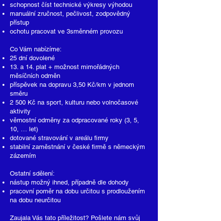
schopnost číst technické výkresy výhodou
manuální zručnost, pečlivost, zodpovědný
přístup
ochotu pracovat ve 3směnném provozu
Co Vám nabízíme:​
25 dní dovolené
13. a 14. plat + možnost mimořádných
měsíčních odměn
příspěvek na dopravu 3,50 Kč/km v jednom
směru
2 500 Kč na sport, kulturu nebo volnočasové
aktivity
věrnostní odměny za odpracované roky (3, 5,
10, … let)
dotované stravování v areálu firmy
stabilní zaměstnání v české firmě s německým
zázemím
Ostatní sdělení:
nástup možný ihned, případně dle dohody
pracovní poměr na dobu určitou s prodloužením
na dobu neurčitou
Zaujala Vás tato příležitost? Pošlete nám svůj